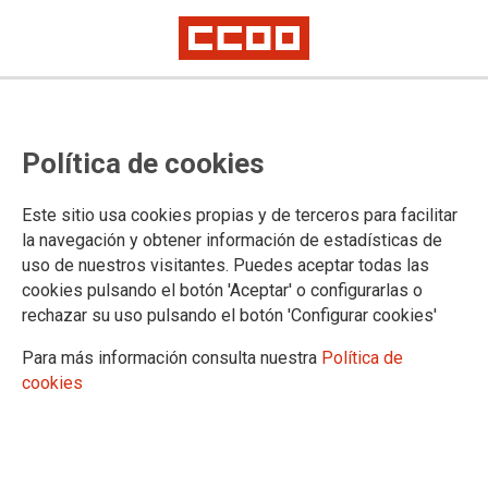
VÍDEOS
Política de cookies
Inauguración
Saludos
Este sitio usa cookies propias y de terceros para facilitar
Declaraciones y entrevistas
la navegación y obtener información de estadísticas de
Informes
uso de nuestros visitantes. Puedes aceptar todas las
Informe General e intervención de las delegaciones
cookies pulsando el botón 'Aceptar' o configurarlas o
Enmiendas al Plan de Acción
rechazar su uso pulsando el botón 'Configurar cookies'
Enmiendas a los Estatutos
Resoluciones
Para más información consulta nuestra
Política de
Candidaturas
cookies
Clausura