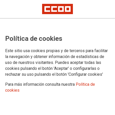
VÍDEOS
Política de cookies
Inauguración
Saludos
Este sitio usa cookies propias y de terceros para facilitar
Declaraciones y entrevistas
la navegación y obtener información de estadísticas de
Informes
uso de nuestros visitantes. Puedes aceptar todas las
Informe General e intervención de las delegaciones
cookies pulsando el botón 'Aceptar' o configurarlas o
Enmiendas al Plan de Acción
rechazar su uso pulsando el botón 'Configurar cookies'
Enmiendas a los Estatutos
Resoluciones
Para más información consulta nuestra
Política de
Candidaturas
cookies
Clausura